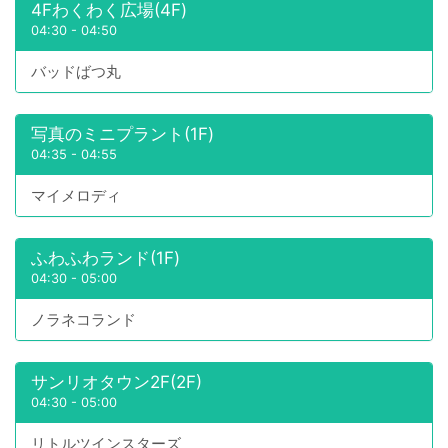
4Fわくわく広場(4F)
04:30
-
04:50
バッドばつ丸
写真のミニプラント(1F)
04:35
-
04:55
マイメロディ
ふわふわランド(1F)
04:30
-
05:00
ノラネコランド
サンリオタウン2F(2F)
04:30
-
05:00
リトルツインスターズ