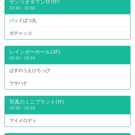
サンリオタウン1F(1F)
02:30
-
02:50
バッドばつ丸
ポチャッコ
レインボーホール(3F)
02:30
-
02:50
はすのうえけろっぴ
ウサハナ
写真のミニプラント(1F)
02:35
-
02:55
マイメロディ