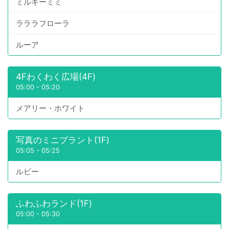
ミルキーミミ
ラララフローラ
ルーア
4Fわくわく広場(4F)
05:00
-
05:20
メアリー・ホワイト
写真のミニプラント(1F)
05:05
-
05:25
ルビー
ふわふわランド(1F)
05:00
-
05:30