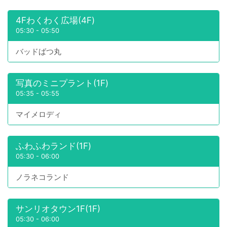
4Fわくわく広場(4F)
05:30
-
05:50
バッドばつ丸
写真のミニプラント(1F)
05:35
-
05:55
マイメロディ
ふわふわランド(1F)
05:30
-
06:00
ノラネコランド
サンリオタウン1F(1F)
05:30
-
06:00