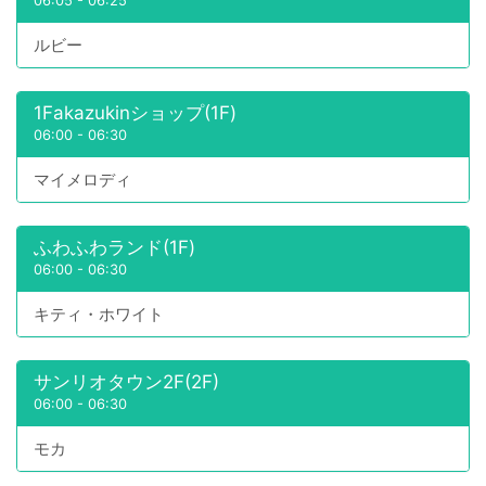
06:05
-
06:25
ルビー
1Fakazukinショップ(1F)
06:00
-
06:30
マイメロディ
ふわふわランド(1F)
06:00
-
06:30
キティ・ホワイト
サンリオタウン2F(2F)
06:00
-
06:30
モカ