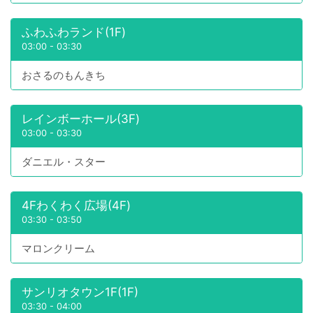
ふわふわランド(1F)
03:00
-
03:30
おさるのもんきち
レインボーホール(3F)
03:00
-
03:30
ダニエル・スター
4Fわくわく広場(4F)
03:30
-
03:50
マロンクリーム
サンリオタウン1F(1F)
03:30
-
04:00