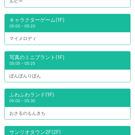
ルビー
キャラクターゲーム(1F)
05:00
-
05:20
マイメロディ
写真のミニプラント(1F)
05:05
-
05:25
ぼんぼんりぼん
ふわふわランド(1F)
05:00
-
05:30
おさるのもんきち
サンリオタウン2F(2F)