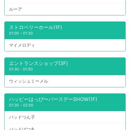
ルーア
ストロベリーホール(1F)
01:00
-
01:30
マイメロディ
エントランスショップ(3F)
01:30
-
01:50
ウィッシュミーメル
ハッピーはっぴ〜バースデーSHOW(1F)
01:30
-
02:00
バッドつん子
バッドばつ丸