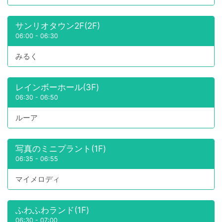
サンリオタウン2F(2F)
06:00
-
06:30
みるく
レインボーホール(3F)
06:30
-
06:50
ルーア
写真のミニプラント(1F)
06:35
-
06:55
マイメロディ
ふわふわランド(1F)
06:30
-
07:00