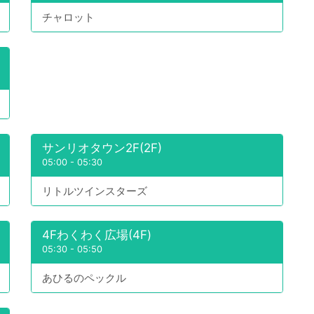
チャロット
サンリオタウン2F(2F)
05:00
-
05:30
リトルツインスターズ
4Fわくわく広場(4F)
05:30
-
05:50
あひるのペックル