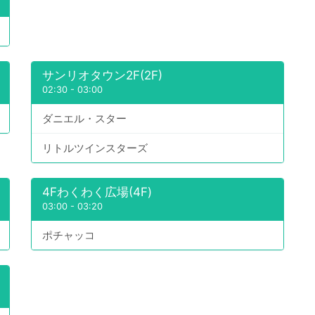
サンリオタウン2F(2F)
02:30
-
03:00
ダニエル・スター
リトルツインスターズ
4Fわくわく広場(4F)
03:00
-
03:20
ポチャッコ