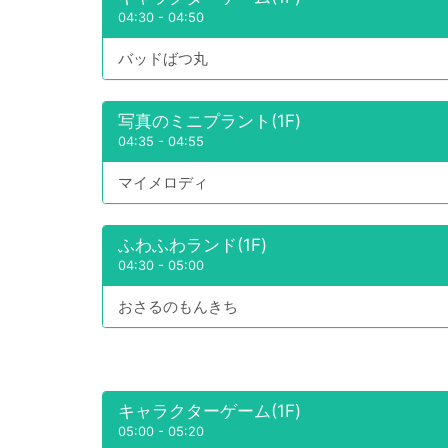
04:30
-
04:50
バッドばつ丸
写真のミニプラント(1F)
04:35
-
04:55
マイメロディ
ふわふわランド(1F)
04:30
-
05:00
おさるのもんきち
キャラクターゲーム(1F)
05:00
-
05:20