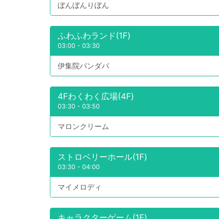
ぼんぼんりぼん
ふわふわランド(1F)
03:00
-
03:30
伊集院パンダバ
4Fわくわく広場(4F)
03:30
-
03:50
マロンクリーム
ストロベリーホール(1F)
03:30
-
04:00
マイメロディ
キャラクターゲーム(1F)