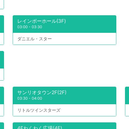
レインボーホール(3F)
03:00
-
03:30
ダニエル・スター
サンリオタウン2F(2F)
03:30
-
04:00
リトルツインスターズ
4Fわくわく広場(4F)