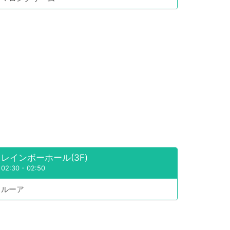
レインボーホール(3F)
02:30
-
02:50
ルーア