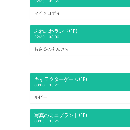
02:35
-
02:55
マイメロディ
ふわふわランド(1F)
02:30
-
03:00
おさるのもんきち
キャラクターゲーム(1F)
03:00
-
03:20
ルビー
写真のミニプラント(1F)
03:05
-
03:25