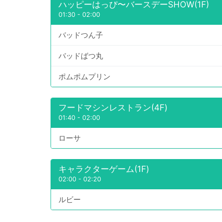
ハッピーはっぴ〜バースデーSHOW(1F)
01:30
-
02:00
バッドつん子
バッドばつ丸
ポムポムプリン
フードマシンレストラン(4F)
01:40
-
02:00
ローサ
キャラクターゲーム(1F)
02:00
-
02:20
ルビー